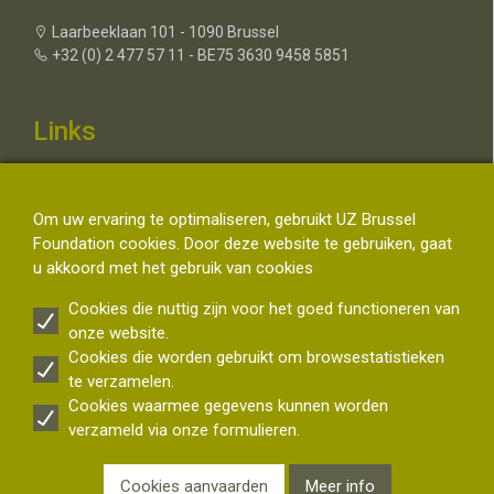
Laarbeeklaan 101 - 1090 Brussel
+32 (0) 2 477 57 11 - BE75 3630 9458 5851
Links
Contacteer ons
Over de UZ Brussel Foundation
Om uw ervaring te optimaliseren, gebruikt UZ Brussel
FAQ Fiscaal Attest
Foundation cookies. Door deze website te gebruiken, gaat
Disclaimer
u akkoord met het gebruik van cookies
Privacyverklaring schenkers UZ Brussel - Bescherming van
persoonsgegevens van schenkers
Cookies die nuttig zijn voor het goed functioneren van
onze website.
Cookies die worden gebruikt om browsestatistieken
Volg ons
te verzamelen.
Cookies waarmee gegevens kunnen worden
verzameld via onze formulieren.
Cookies aanvaarden
Meer info