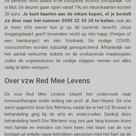
De benefiet vindt plaats in de Europese School, Europawijk 100
in Mol. De deuren gaan open vanaf 19u en inkomkaarten kosten
20 euro.
Je kunt kaarten aan de inkom kopen, of je bestelt
ze door naar het nummer 0495 32 34 34 te bellen
, ook als
je meer info wenst kun je op dit nummer terecht. Jouw
toegangskaart geeft bovendien recht op één hapje (frietjes of
een hamburger) en één frisdrank. De nodige COVID-
voorschriften worden natuurlijk gerespecteerd. Afhankelijk van
het aantal verkochte tickets en de evoluerende maatregelen
zullen de organisatoren de nodige stappen nemen om alles
veilig te laten verlopen.
Over vzw Red Mee Levens
De vzw Red Mee Levens steunt het onderzoek naar
immuuntherapie onder leiding van prof. dr. Bart Neyns. De vzw
werd opgericht door Eric Mertens, nadat die in het UZ Brussel in
behandeling ging bij de arts en onderzoeker. Dankzij deze
behandeling heeft Eric Mertens nog zes jaar lang kunnen leven
met familie en vrienden om hem heen. Het team van de vzw
bestaat uit enkele nauw betrokken personen met het hart op de