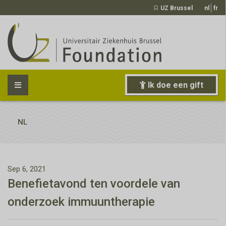
UZ Brussel
nl
fr
Ik doe een gift
NL
Sep 6, 2021
Benefietavond ten voordele van
onderzoek immuuntherapie