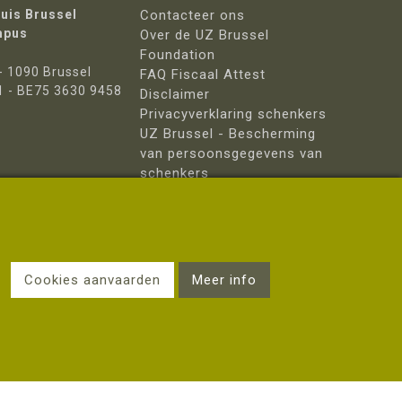
huis Brussel
Contacteer ons
mpus
Over de UZ Brussel
Foundation
- 1090 Brussel
FAQ Fiscaal Attest
1 - BE75 3630 9458
Disclaimer
Privacyverklaring schenkers
UZ Brussel - Bescherming
van persoonsgegevens van
schenkers
Cookies aanvaarden
Meer info
&
Worldeur NT