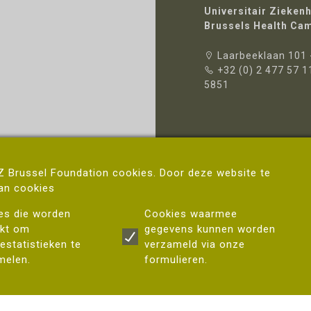
Universitair Zieken
Brussels Health Ca
Laarbeeklaan 101 
+32 (0) 2 477 57 1
5851
UZ Brussel Foundation cookies. Door deze website te
Volg ons
van cookies
es die worden
Cookies waarmee
ikt om
gegevens kunnen worden
estatistieken te
verzameld via onze
melen.
formulieren.
ersitair Ziekenhuis Brussel Foundation
© 2019-2026 | made by
Synexis