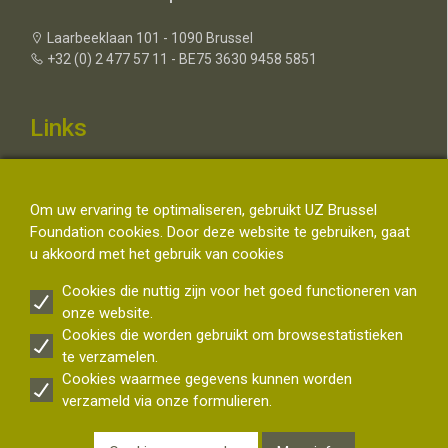
Laarbeeklaan 101 - 1090 Brussel
+32 (0) 2 477 57 11 - BE75 3630 9458 5851
Links
Contacteer ons
Over de UZ Brussel Foundation
Om uw ervaring te optimaliseren, gebruikt UZ Brussel
FAQ Fiscaal Attest
Foundation cookies. Door deze website te gebruiken, gaat
Disclaimer
u akkoord met het gebruik van cookies
Privacyverklaring schenkers UZ Brussel - Bescherming van
persoonsgegevens van schenkers
Cookies die nuttig zijn voor het goed functioneren van
onze website.
Cookies die worden gebruikt om browsestatistieken
Volg ons
te verzamelen.
Cookies waarmee gegevens kunnen worden
verzameld via onze formulieren.