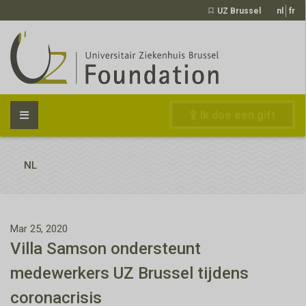
UZ Brussel
nl
fr
Ik doe een gift
NL
Mar 25, 2020
Villa Samson ondersteunt
medewerkers UZ Brussel tijdens
coronacrisis