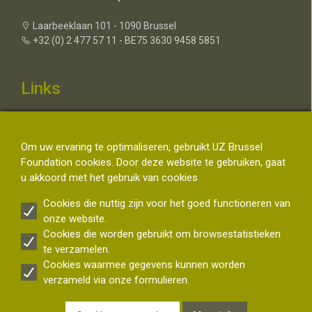
Laarbeeklaan 101 - 1090 Brussel
+32 (0) 2 477 57 11 - BE75 3630 9458 5851
Links
Contacteer ons
Over de UZ Brussel Foundation
Om uw ervaring te optimaliseren, gebruikt UZ Brussel
FAQ Fiscaal Attest
Foundation cookies. Door deze website te gebruiken, gaat
Disclaimer
u akkoord met het gebruik van cookies
Privacyverklaring schenkers UZ Brussel - Bescherming van
persoonsgegevens van schenkers
Cookies die nuttig zijn voor het goed functioneren van
onze website.
Cookies die worden gebruikt om browsestatistieken
Volg ons
te verzamelen.
Cookies waarmee gegevens kunnen worden
verzameld via onze formulieren.