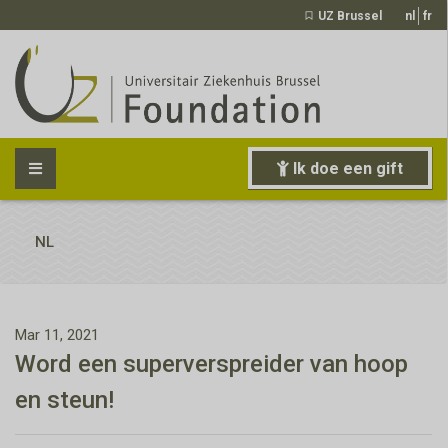
UZ Brussel
nl
fr
Ik doe een gift
NL
Mar 11, 2021
Word een superverspreider van hoop
en steun!